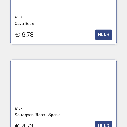
WIJN
Cava Rose
€
9,78
HUUR
WIJN
Sauvignon Blanc - Spanje
€
4,73
HUUR