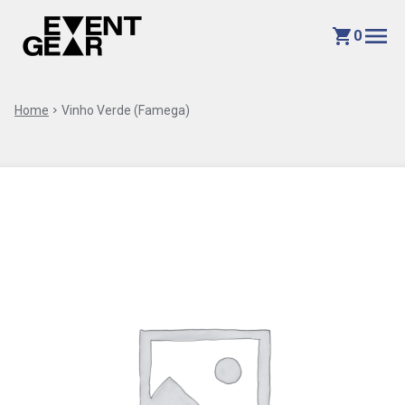
menu
shopping_cart
0
Home
chevron_right
Vinho Verde (Famega)