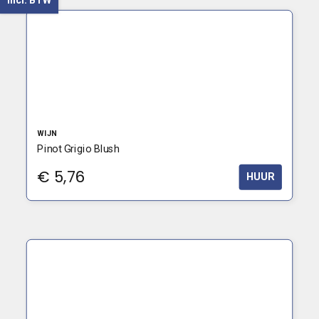
Incl. BTW
WIJN
Pinot Grigio Blush
€
5,76
HUUR