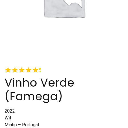
star
star
star
star
star
5
Vinho Verde
(Famega)
2022
Wit
Minho – Portugal