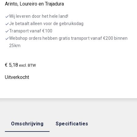
Arinto, Loureiro en Trajadura
Wij leveren door het hele land!
check
Je betaalt alleen voor de gebruiksdag
check
Transport vanaf €100
check
Webshop orders hebben gratis transport vanaf €200 binnen
check
25km
€
5,18
excl. BTW
Uitverkocht
Omschrijving
Specificaties