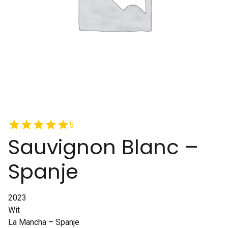
star
star
star
star
star
5
Sauvignon Blanc –
Spanje
2023
Wit
La Mancha – Spanje