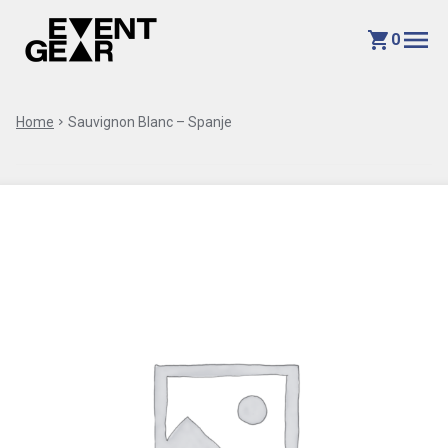
menu
shopping_cart
0
Home
chevron_right
Sauvignon Blanc – Spanje