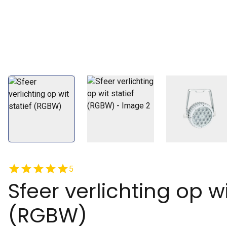
star
star
star
star
star
5
Sfeer verlichting op wi
(RGBW)