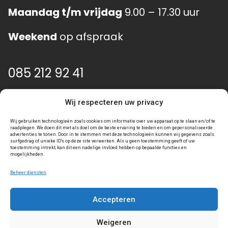
Maandag t/m vrijdag
9.00 – 17.30 uur
Weekend
op afspraak
085 212 92 41
info@event-gear.nl
Wij respecteren uw privacy
Wij gebruiken technologieën zoals cookies om informatie over uw apparaat op te slaan en/of te
raadplegen. We doen dit met als doel om de beste ervaring te bieden en om gepersonaliseerde
advertenties te tonen. Door in te stemmen met deze technologieën kunnen wij gegevens zoals
surfgedrag of unieke ID's op deze site verwerken. Als u geen toestemming geeft of uw
toestemming intrekt, kan dit een nadelige invloed hebben op bepaalde functies en
mogelijkheden.
Beheer diensten
Accepteren
Algemene voorwaarden
Privacy statement
Weigeren
Toegankelijkheidsverklaring