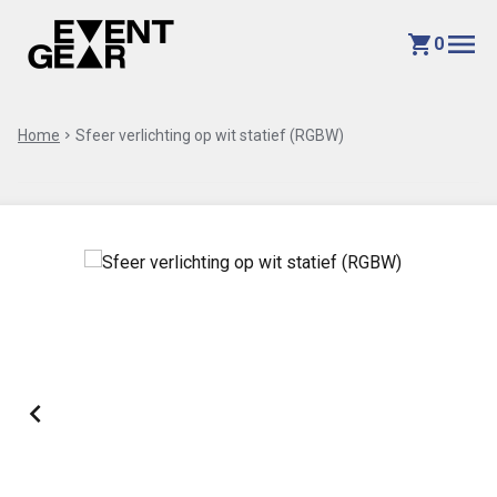
menu
shopping_cart
0
Home
chevron_right
Sfeer verlichting op wit statief (RGBW)