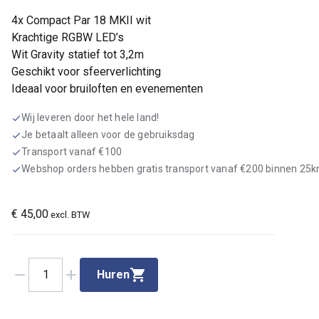
4x Compact Par 18 MKII wit
Krachtige RGBW LED’s
Wit Gravity statief tot 3,2m
Geschikt voor sfeerverlichting
Ideaal voor bruiloften en evenementen
Wij leveren door het hele land!
check
Je betaalt alleen voor de gebruiksdag
check
Transport vanaf €100
check
Webshop orders hebben gratis transport vanaf €200 binnen 25
check
€
45,00
excl. BTW
remove
add
1
Huren