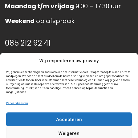
Maandag t/m vrijdag
9.00 – 17.30 uur
Weekend
op afspraak
085 212 92 41
info@event-gear.nl
Wij respecteren uw privacy
Wij gebruiken technologieën zoals cookies om informatie over uw apparaat op te slaan en/of te
raadplegen. We doen dit met als doel om de beste ervaring te bieden en om gepersonaliseerde
advertenties te tonen. Door in te stemmen met deze technologieën kunnen wij gegevens zoals
surfgedrag of unieke ID's op deze site verwerken. Als u geen toestemming geeft of uw
toestemming intrekt, kan dit een nadelige invloed hebben op bepaalde functies en
mogelijkheden.
Beheer diensten
Accepteren
Algemene voorwaarden
Privacy statement
Weigeren
Toegankelijkheidsverklaring