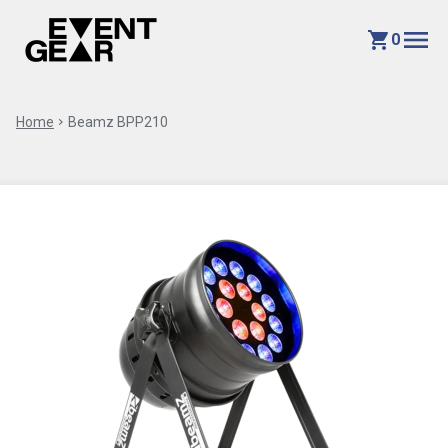
menu
shopping_cart
0
Home
chevron_right
Beamz BPP210