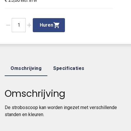
€
25,00
excl. BTW
remove
add
1
Huren
Omschrijving
Specificaties
Omschrijving
De stroboscoop kan worden ingezet met verschillende
standen en kleuren.