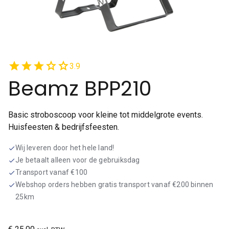
star
star
star
star
star
3.9
Beamz BPP210
Basic stroboscoop voor kleine tot middelgrote events.
Huisfeesten & bedrijfsfeesten.
Wij leveren door het hele land!
check
Je betaalt alleen voor de gebruiksdag
check
Transport vanaf €100
check
Webshop orders hebben gratis transport vanaf €200 binnen
check
25km