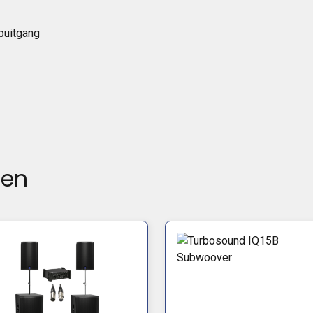
puitgang
ten