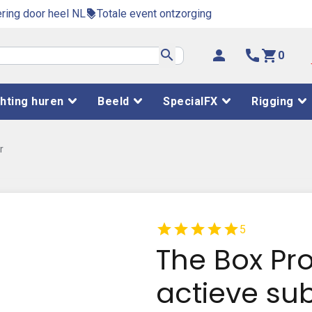
ring door heel NL
Totale event ontzorging
discount
search
person
phone
shopping_cart
0
chting huren
Beeld
SpecialFX
Rigging
r
star
star
star
star
star
5
The Box Pro
actieve su