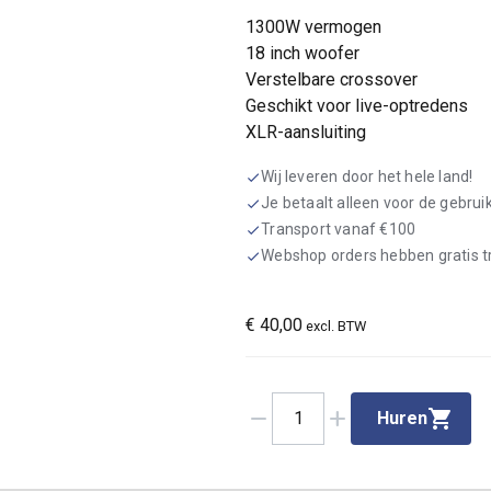
1300W vermogen
18 inch woofer
Verstelbare crossover
Geschikt voor live-optredens
XLR-aansluiting
Wij leveren door het hele land!
check
Je betaalt alleen voor de gebru
check
Transport vanaf €100
check
Webshop orders hebben gratis 
check
€
40,00
excl. BTW
remove
add
1
Huren