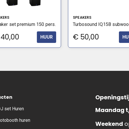
AKERS
SPEAKERS
ker set premium 150 pers.
Turbosound IQ15B subwoo
140,00
€
50,00
HUUR
HU
Openingsti
ucten
J set Huren
Maandag t
otobooth huren
Weekend
o