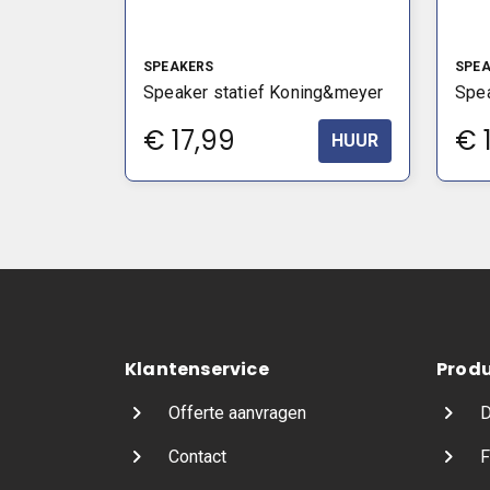
SPEAKERS
SPE
Speaker statief Koning&meyer
Spea
€
17,99
€
HUUR
Klantenservice
Prod
Offerte aanvragen
D
Contact
F