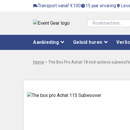
Transport vanaf €100
15 jaar ervaring
Leve
local_shipping
access_time_filled
location_on
Aanbieding
Geluid huren
Verli
Home
chevron_right
The Box Pro Achat 18 inch actieve subwoofe