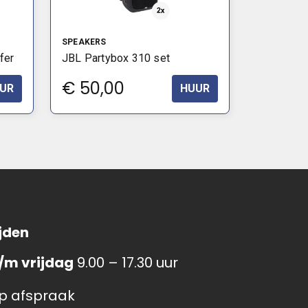
SPEAKERS
fer
JBL Partybox 310 set
€
50,00
UR
HUUR
jden
/m vrijdag
9.00 – 17.30 uur
p afspraak