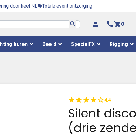
ring door heel NL
Totale event ontzorging
discount
search
person
phone
shopping_cart
0
chting huren
Beeld
SpecialFX
Rigging
star
star
star
star
star
4.4
Silent disc
(drie zende