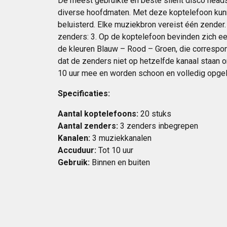
De meest gebruikte en beste silent disco heads
diverse hoofdmaten. Met deze koptelefoon kunn
beluisterd. Elke muziekbron vereist één zender
zenders: 3. Op de koptelefoon bevinden zich ee
de kleuren Blauw – Rood – Groen, die correspon
dat de zenders niet op hetzelfde kanaal staan
10 uur mee en worden schoon en volledig opge
Specificaties:
Aantal koptelefoons:
20 stuks
Aantal zenders:
3 zenders inbegrepen
Kanalen:
3 muziekkanalen
Accuduur:
Tot 10 uur
Gebruik:
Binnen en buiten