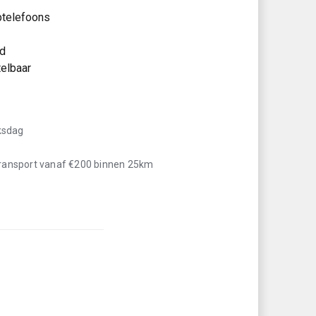
ptelefoons
rd
elbaar
iksdag
transport vanaf €200 binnen 25km