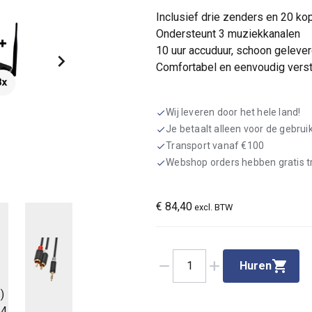
Inclusief drie zenders en 20 ko
Ondersteunt 3 muziekkanalen
10 uur accuduur, schoon geleve
Comfortabel en eenvoudig verst
Wij leveren door het hele land!
check
Je betaalt alleen voor de gebru
check
Transport vanaf €100
check
Webshop orders hebben gratis 
check
€
84,40
excl. BTW
remove
add
1
Huren