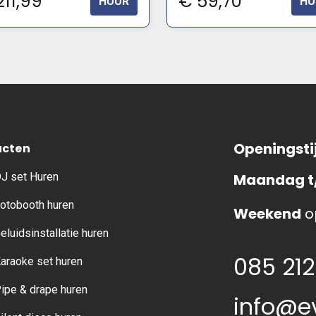
11,99
€
59,70
HUUR
HU
Openingsti
ucten
J set Huren
Maandag t
otobooth huren
Weekend
o
eluidsinstallatie huren
085 212
araoke set huren
ipe & drape huren
info@e