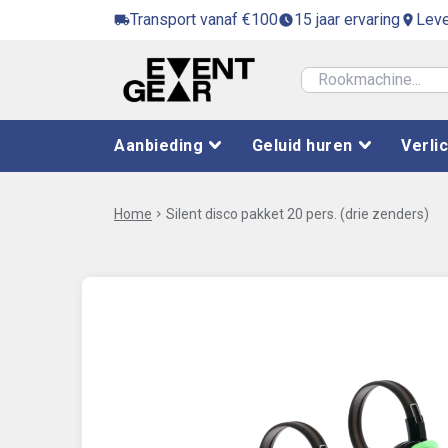
Transport vanaf €100
15 jaar ervaring
Leve
local_shipping
access_time_filled
location_on
Aanbieding
Geluid huren
Verli
Home
chevron_right
Silent disco pakket 20 pers. (drie zenders)