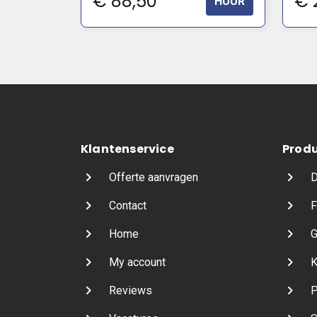
€
88,50
€
2
HUUR
Klantenservice
Prod
Offerte aanvragen
D
Contact
F
Home
G
My account
K
Reviews
P