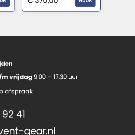
€
370,00
UR
HUUR
jden
/m vrijdag
9.00 – 17.30 uur
p afspraak
 92 41
vent-gear.nl