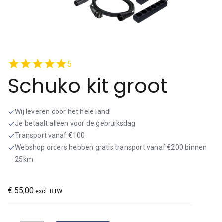
star
star
star
star
star
5
Schuko kit groot
Wij leveren door het hele land!
check
Je betaalt alleen voor de gebruiksdag
check
Transport vanaf €100
check
Webshop orders hebben gratis transport vanaf €200 binnen
check
25km
€
55,00
excl. BTW