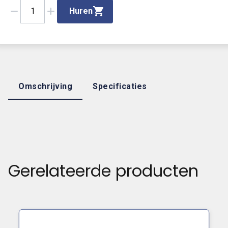
remove
add
1
Huren
Omschrijving
Specificaties
Gerelateerde producten