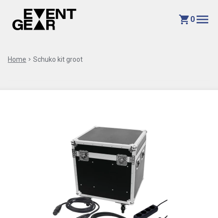
menu
shopping_cart
0
Home
chevron_right
Schuko kit groot