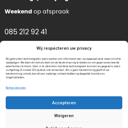
Weekend
op afspraak
085 212 92 41
info@event-gear.nl
Wij respecteren uw privacy
Wij gebruiken technologieën zoals cookies om informatie over uw apparaat op te slaan en/of te
raadplegen. We doen dit met als doel om de beste ervaring te bieden en om gepersonaliseerde
advertenties te tonen. Door in te stemmen met deze technologieën kunnen wij gegevens zoals
surfgedrag of unieke ID's op deze site verwerken. Als u geen toestemming geeft of uw
toestemming intrekt, kan dit een nadelige invloed hebben op bepaalde functies en
mogelijkheden.
Beheer diensten
Accepteren
Algemene voorwaarden
Privacy statement
Weigeren
Toegankelijkheidsverklaring