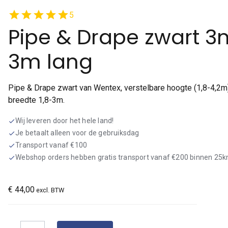
star
star
star
star
star
5
Pipe & Drape zwart 
3m lang
Pipe & Drape zwart van Wentex, verstelbare hoogte (1,8-4,2m)
breedte 1,8-3m.
Wij leveren door het hele land!
check
Je betaalt alleen voor de gebruiksdag
check
Transport vanaf €100
check
Webshop orders hebben gratis transport vanaf €200 binnen 25
check
€
44,00
excl. BTW