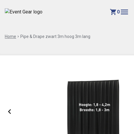
menu
shopping_cart
0
Home
chevron_right
Pipe & Drape zwart 3m hoog 3m lang