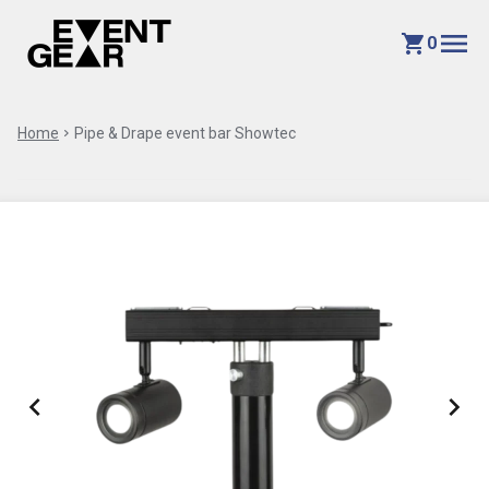
menu
shopping_cart
0
Home
chevron_right
Pipe & Drape event bar Showtec