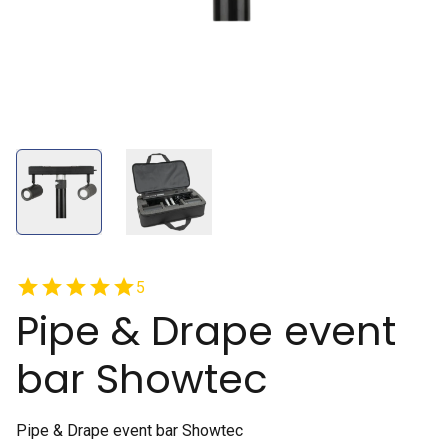
star
star
star
star
star
5
Pipe & Drape event
bar Showtec
Pipe & Drape event bar Showtec