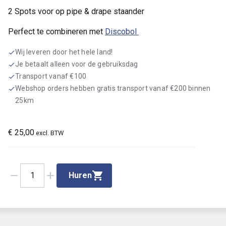
2 Spots voor op pipe & drape staander
Perfect te combineren met
Discobol
Wij leveren door het hele land!
check
Je betaalt alleen voor de gebruiksdag
check
Transport vanaf €100
check
Webshop orders hebben gratis transport vanaf €200 binnen
check
25km
€
25,00
excl. BTW
remove
add
1
Huren