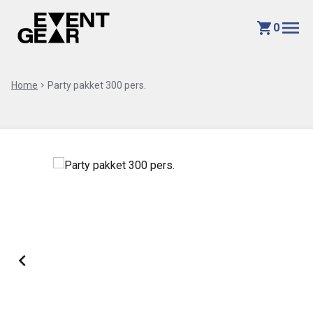
menu
shopping_cart
0
Home
chevron_right
Party pakket 300 pers.