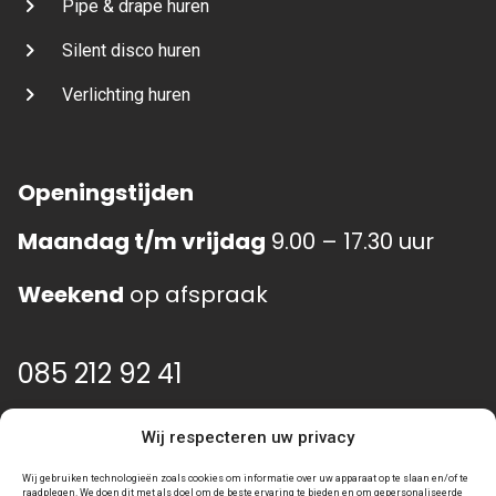
Pipe & drape huren
Silent disco huren
Verlichting huren
Openingstijden
Maandag t/m vrijdag
9.00 – 17.30 uur
Weekend
op afspraak
085 212 92 41
info@event-gear.nl
Wij respecteren uw privacy
Wij gebruiken technologieën zoals cookies om informatie over uw apparaat op te slaan en/of te
raadplegen. We doen dit met als doel om de beste ervaring te bieden en om gepersonaliseerde