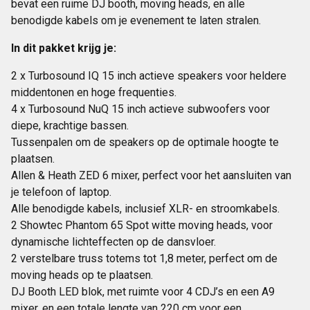
bevat een ruime DJ booth, moving heads, en alle
benodigde kabels om je evenement te laten stralen.
In dit pakket krijg je:
2 x Turbosound IQ 15 inch actieve speakers voor heldere
middentonen en hoge frequenties.
4 x Turbosound NuQ 15 inch actieve subwoofers voor
diepe, krachtige bassen.
Tussenpalen om de speakers op de optimale hoogte te
plaatsen.
Allen & Heath ZED 6 mixer, perfect voor het aansluiten van
je telefoon of laptop.
Alle benodigde kabels, inclusief XLR- en stroomkabels.
2 Showtec Phantom 65 Spot witte moving heads, voor
dynamische lichteffecten op de dansvloer.
2 verstelbare truss totems tot 1,8 meter, perfect om de
moving heads op te plaatsen.
DJ Booth LED blok, met ruimte voor 4 CDJ’s en een A9
mixer, en een totale lengte van 220 cm voor een