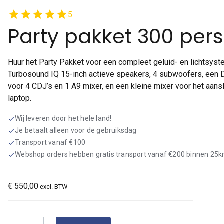
star
star
star
star
star
5
Party pakket 300 pers
Huur het Party Pakket voor een compleet geluid- en lichtsyste
Turbosound IQ 15-inch actieve speakers, 4 subwoofers, een 
voor 4 CDJ’s en 1 A9 mixer, en een kleine mixer voor het aans
laptop.
Wij leveren door het hele land!
check
Je betaalt alleen voor de gebruiksdag
check
Transport vanaf €100
check
Webshop orders hebben gratis transport vanaf €200 binnen 25
check
€
550,00
excl. BTW