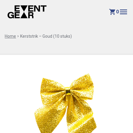
menu
shopping_cart
0
Home
chevron_right
Kerststrik – Goud (10 stuks)