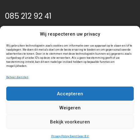
085 212 92 41
info@event-gear.nl
Wij respecteren uw privacy
Wij gebruiken technologieën zoals cookies om informatie over uw apparaat op te slaan en/of te
raadplegen. We doen dit met als doel om de beste ervaring te bieden en om gepersonaliseerde
advertenties te tonen. Door in te stemmen met deze technologieën kunnen wij gegevens zoals
surfgedrag of unieke ID's op deze site verwerken. Als u geen toestemming geeft of uw
toestemming intrekt, kan dit een nadelige invloed hebben op bepaalde functies en
mogelijkheden.
Beheer diensten
Accepteren
Algemene voorwaarden
Privacy statement
Weigeren
Toegankelijkheidsverklaring
Bekijk voorkeuren
Privacy Policy Event Gear B.V.