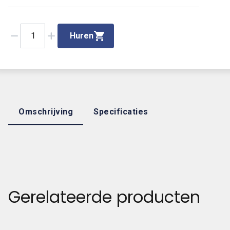
remove
add
1
Huren
Omschrijving
Specificaties
Gerelateerde producten