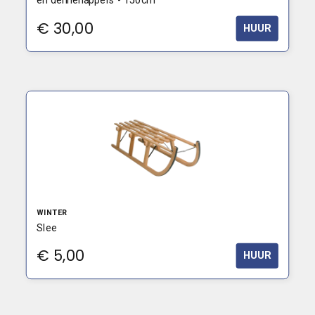
en dennenappels - 150cm
€
30,00
HUUR
WINTER
Slee
€
5,00
HUUR