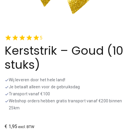
star
star
star
star
star
5
Kerststrik – Goud (10
stuks)
Wij leveren door het hele land!
check
Je betaalt alleen voor de gebruiksdag
check
Transport vanaf €100
check
Webshop orders hebben gratis transport vanaf €200 binnen
check
25km
€
1,95
excl. BTW