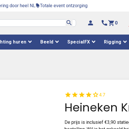
ring door heel NL
Totale event ontzorging
discount
search
person
phone
shopping_cart
0
chting huren
Beeld
SpecialFX
Rigging
star
star
star
star
star
4.7
Heineken K
De prijs is inclusief €3,90 stat