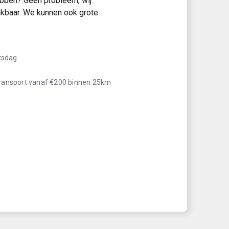
hebben? Geen probleem, wij
ikbaar. We kunnen ook grote
iksdag
transport vanaf €200 binnen 25km