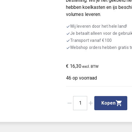
bestelling. Wil je het gekoeld 
hebben koelkasten en ijs besch
volumes leveren.
Wij leveren door het hele land!
check
Je betaalt alleen voor de gebru
check
Transport vanaf €100
check
Webshop orders hebben gratis 
check
€
16,30
excl. BTW
46 op voorraad
remove
add
1
Kopen