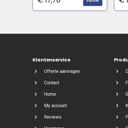
€
17,76
€
HUUR
Klantenservice
Prod
Offerte aanvragen
D
Contact
F
Home
G
My account
K
Reviews
P