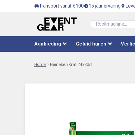
Transport vanaf €100
15 jaar ervaring
Leve
local_shipping
access_time_filled
location_on
Aanbieding
Geluid huren
Verli
Home
chevron_right
Heineken Krat 24x30cl