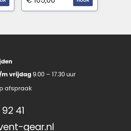
€
105,00
UR
HUUR
jden
/m vrijdag
9.00 – 17.30 uur
p afspraak
 92 41
vent-gear.nl