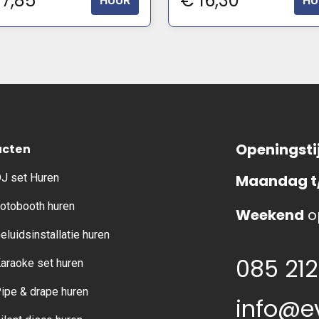
17,85
€
16,30
HUUR
HU
Openingsti
ucten
J set Huren
Maandag t
otobooth huren
Weekend
o
eluidsinstallatie huren
085 212
araoke set huren
ipe & drape huren
info@e