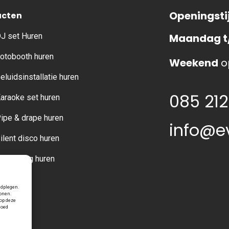
Openingsti
ucten
J set Huren
Maandag t
otobooth huren
Weekend
o
eluidsinstallatie huren
085 212
araoke set huren
ipe & drape huren
info@e
ilent disco huren
erlichting huren
adplegen.
tonen.
op deze
loed