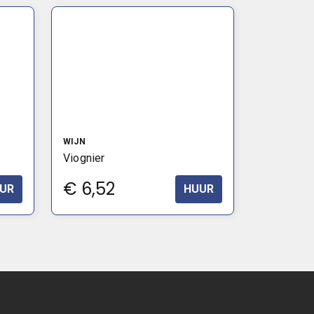
WIJN
Viognier
€
6,52
UR
HUUR