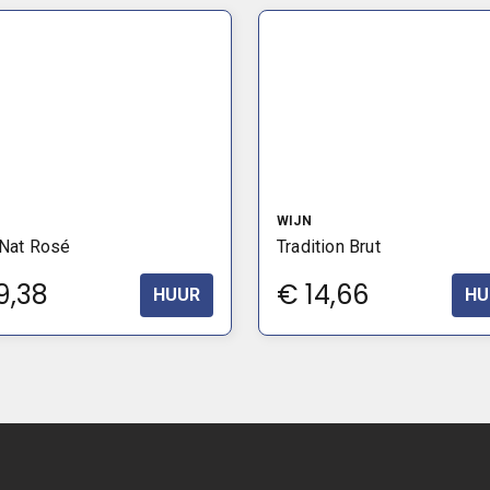
WIJN
 Nat Rosé
Tradition Brut
9,38
€
14,66
HUUR
HU