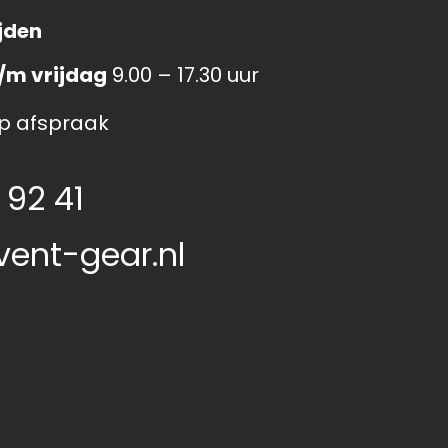
jden
/m vrijdag
9.00 – 17.30 uur
p afspraak
 92 41
vent-gear.nl