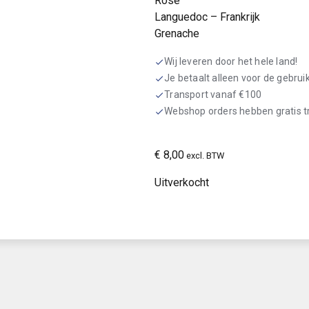
Rosé
Languedoc – Frankrijk
Grenache
Wij leveren door het hele land!
check
Je betaalt alleen voor de gebru
check
Transport vanaf €100
check
Webshop orders hebben gratis 
check
€
8,00
excl. BTW
Uitverkocht