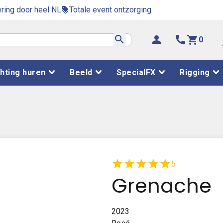
ring door heel NL
Totale event ontzorging
discount
search
person
phone
shopping_cart
0
chting huren
Beeld
SpecialFX
Rigging
star
star
star
star
star
5
Grenache
2023