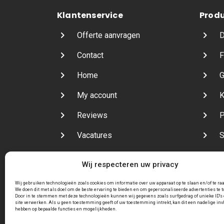
Klantenservice
Prod
Offerte aanvragen
D
Contact
F
Home
G
My account
K
Reviews
P
Vacatures
S
Veelgestelde vragen
V
Wij respecteren uw privacy
Wij gebruiken technologieën zoals cookies om informatie over uw apparaat op te slaan en/of te ra
We doen dit met als doel om de beste ervaring te bieden en om gepersonaliseerde advertenties te 
Door in te stemmen met deze technologieën kunnen wij gegevens zoals surfgedrag of unieke ID's 
site verwerken. Als u geen toestemming geeft of uw toestemming intrekt, kan dit een nadelige inv
hebben op bepaalde functies en mogelijkheden.