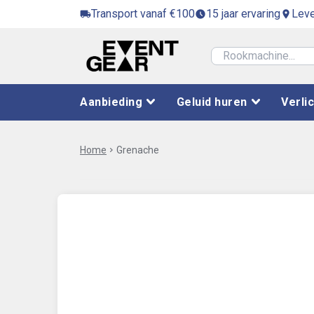
Transport vanaf €100
15 jaar ervaring
Leve
local_shipping
access_time_filled
location_on
Aanbieding
Geluid huren
Verli
Home
chevron_right
Grenache