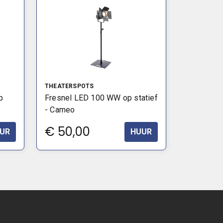
THEATERSPOTS
p
Fresnel LED 100 WW op statief
- Cameo
€
50,00
UR
HUUR