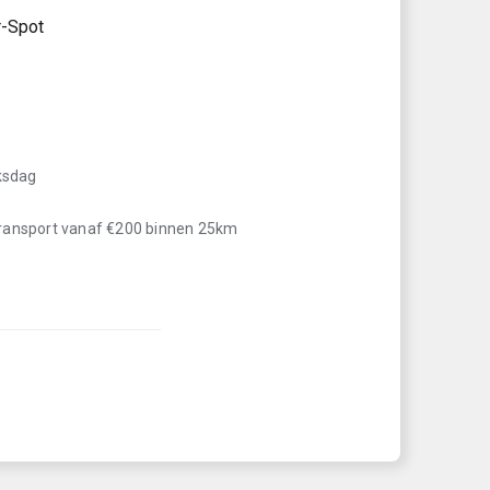
-Spot
iksdag
transport vanaf €200 binnen 25km