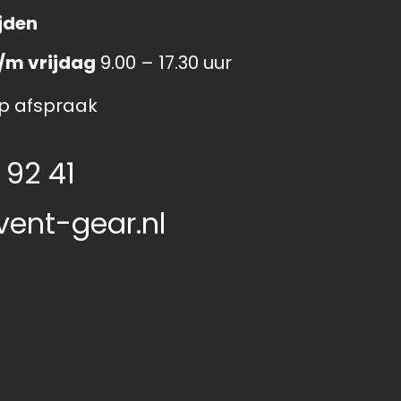
jden
/m vrijdag
9.00 – 17.30 uur
p afspraak
 92 41
vent-gear.nl