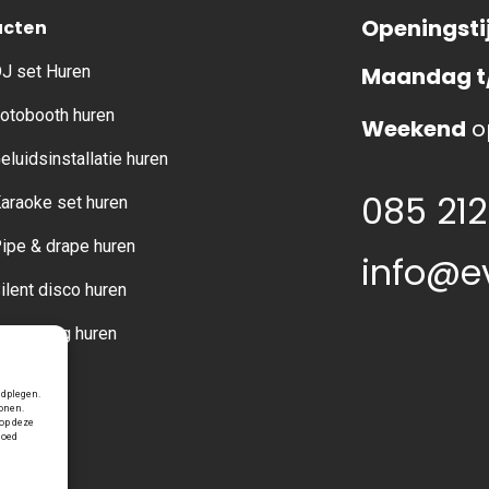
Openingsti
ucten
J set Huren
Maandag t
otobooth huren
Weekend
o
eluidsinstallatie huren
085 212
araoke set huren
ipe & drape huren
info@e
ilent disco huren
erlichting huren
adplegen.
tonen.
op deze
loed