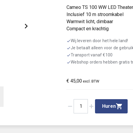
Cameo TS 100 WW LED Theater
Inclusief 10 m stroomkabel
Warmwit licht, dimbaar
Compact en krachtig
Wij leveren door het hele land!
check
Je betaalt alleen voor de gebru
check
Transport vanaf €100
check
Webshop orders hebben gratis 
check
€
45,00
excl. BTW
remove
add
1
Huren