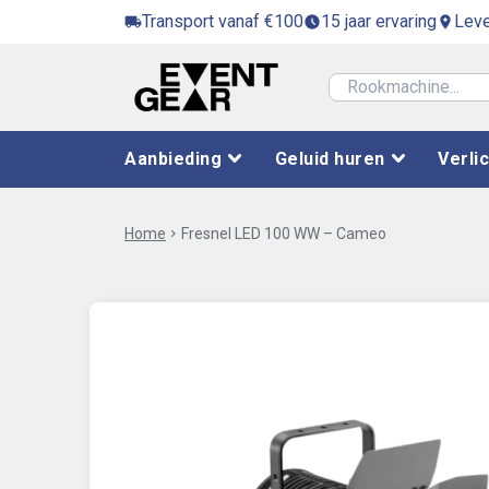
Transport vanaf €100
15 jaar ervaring
Leve
local_shipping
access_time_filled
location_on
Aanbieding
Geluid huren
Verli
Home
chevron_right
Fresnel LED 100 WW – Cameo