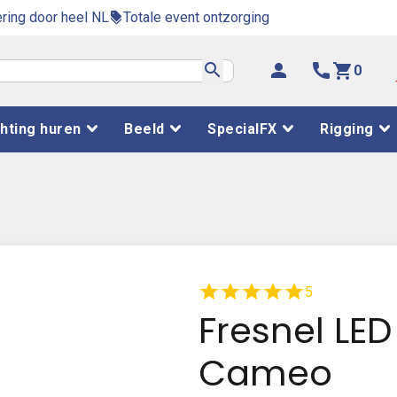
ring door heel NL
Totale event ontzorging
discount
search
person
phone
shopping_cart
0
chting huren
Beeld
SpecialFX
Rigging
star
star
star
star
star
5
Fresnel LE
Cameo