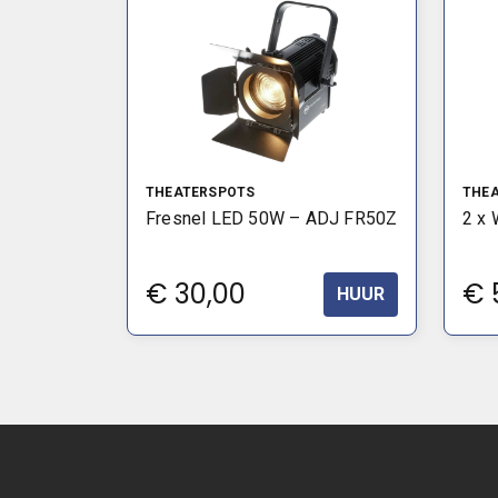
THEATERSPOTS
THE
Fresnel LED 50W – ADJ FR50Z
2 x 
€
30,00
€
HUUR