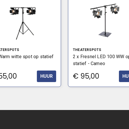
ATERSPOTS
THEATERSPOTS
Warm witte spot op statief
2 x Fresnel LED 100 WW o
statief - Cameo
55,00
€
95,00
HUUR
HU