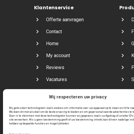
Klantenservice
Prod
Offerte aanvragen
D
Contact
F
Home
G
My account
K
Reviews
P
Vacatures
S
Veelgestelde vragen
V
Wij respecteren uw privacy
Wij gebruiken technologieën zoals cookies om informatie over uw apparaat op te slaan en/of te ra
We doen dit met als doel om de beste ervaring te bieden en om gepersonaliseerde advertenties te 
Door in te stemmen met deze technologieën kunnen wij gegevens zoals surfgedrag of unieke ID's 
site verwerken. Als u geen toestemming geeft of uw toestemming intrekt, kan dit een nadelige inv
hebben op bepaalde functies en mogelijkheden.