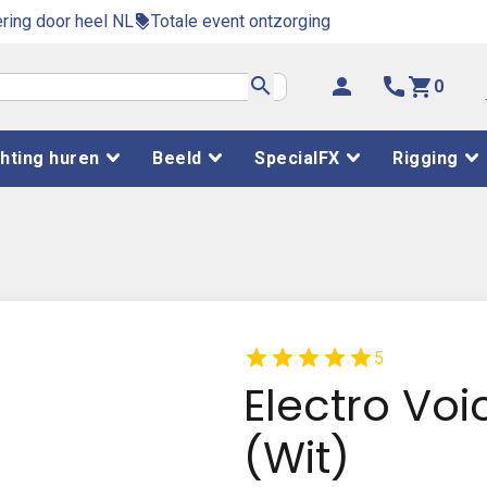
ring door heel NL
Totale event ontzorging
discount
search
person
phone
shopping_cart
0
chting huren
Beeld
SpecialFX
Rigging
star
star
star
star
star
5
Electro Voi
(Wit)