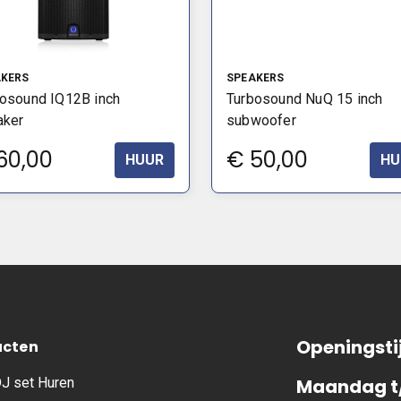
AKERS
SPEAKERS
osound IQ12B inch
Turbosound NuQ 15 inch
aker
subwoofer
60,00
€
50,00
HUUR
HU
Openingsti
ucten
J set Huren
Maandag t