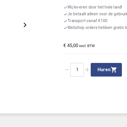
Wij leveren door het hele land!
check
Je betaalt alleen voor de gebru
check
Transport vanaf €100
check
Webshop orders hebben gratis 
check
€
45,00
excl. BTW
remove
add
1
Huren