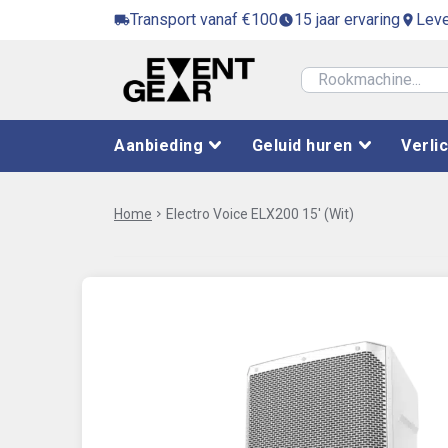
Transport vanaf €100
15 jaar ervaring
Leve
local_shipping
access_time_filled
location_on
Aanbieding
Geluid huren
Verli
Home
chevron_right
Electro Voice ELX200 15′ (Wit)