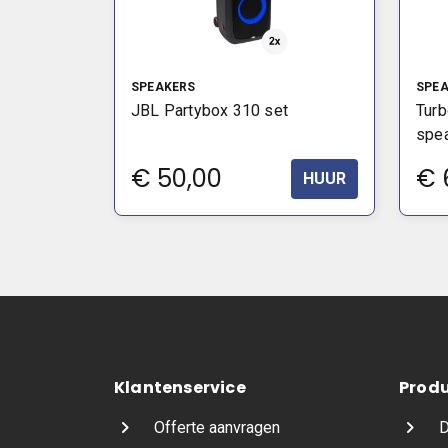
SPEAKERS
SPE
JBL Partybox 310 set
Turb
spe
€
50,00
€
HUUR
Klantenservice
Prod
Offerte aanvragen
D