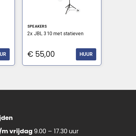
SPEAKERS
2x JBL 310 met statieven
€
55,00
UR
HUUR
jden
/m vrijdag
9.00 – 17.30 uur