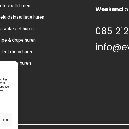
otobooth huren
Weekend
o
eluidsinstallatie huren
085 212
araoke set huren
ipe & drape huren
info@e
ilent disco huren
erlichting huren
adplegen.
tonen.
op deze
loed
uren