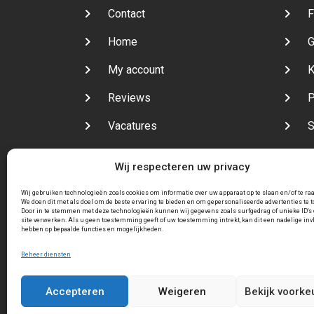
Contact
F
Home
G
My account
K
Reviews
P
Vacatures
S
Veelgestelde vragen
V
Wij respecteren uw privacy
Wij gebruiken technologieën zoals cookies om informatie over uw apparaat op te slaan en/of te ra
We doen dit met als doel om de beste ervaring te bieden en om gepersonaliseerde advertenties te 
Door in te stemmen met deze technologieën kunnen wij gegevens zoals surfgedrag of unieke ID's 
site verwerken. Als u geen toestemming geeft of uw toestemming intrekt, kan dit een nadelige inv
hebben op bepaalde functies en mogelijkheden.
Beheer diensten
Accepteren
Weigeren
Bekijk voorke