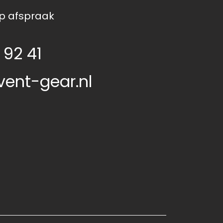
p afspraak
 92 41
vent-gear.nl