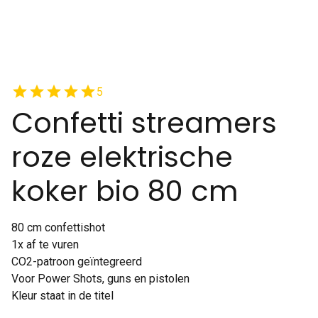
star
star
star
star
star
5
Confetti streamers
roze elektrische
koker bio 80 cm
80 cm confettishot
1x af te vuren
CO2-patroon geïntegreerd
Voor Power Shots, guns en pistolen
Kleur staat in de titel