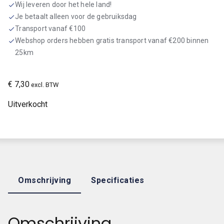
Wij leveren door het hele land!
check
Je betaalt alleen voor de gebruiksdag
check
Transport vanaf €100
check
Webshop orders hebben gratis transport vanaf €200 binnen
check
25km
€
7,30
excl. BTW
Uitverkocht
Omschrijving
Specificaties
Omschrijving