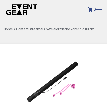
menu
shopping_cart
0
Home
chevron_right
Confetti streamers roze elektrische koker bio 80 cm