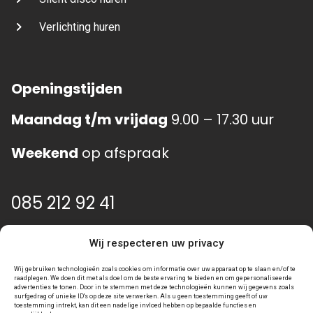
Verlichting huren
Openingstijden
Maandag t/m vrijdag
9.00 – 17.30 uur
Weekend
op afspraak
085 212 92 41
info@event-gear.nl
Wij respecteren uw privacy
Wij gebruiken technologieën zoals cookies om informatie over uw apparaat op te slaan en/of te
raadplegen. We doen dit met als doel om de beste ervaring te bieden en om gepersonaliseerde
advertenties te tonen. Door in te stemmen met deze technologieën kunnen wij gegevens zoals
surfgedrag of unieke ID's op deze site verwerken. Als u geen toestemming geeft of uw
toestemming intrekt, kan dit een nadelige invloed hebben op bepaalde functies en