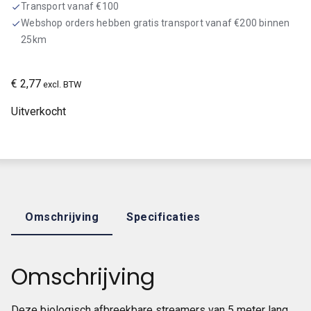
Transport vanaf €100
check
Webshop orders hebben gratis transport vanaf €200 binnen
check
25km
€
2,77
excl. BTW
Uitverkocht
Omschrijving
Specificaties
Omschrijving
Deze biologisch afbreekbare streamers van 5 meter lang