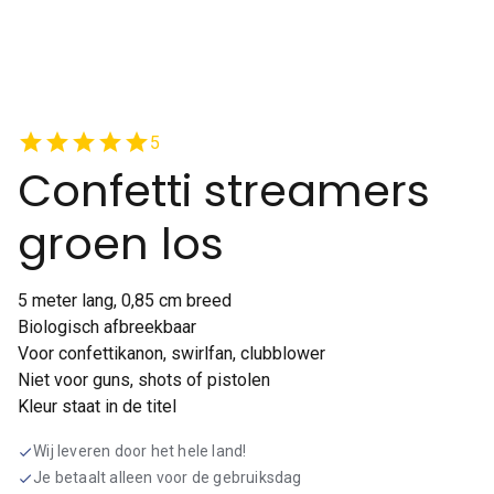
star
star
star
star
star
5
Confetti streamers
groen los
5 meter lang, 0,85 cm breed
Biologisch afbreekbaar
Voor confettikanon, swirlfan, clubblower
Niet voor guns, shots of pistolen
Kleur staat in de titel
Wij leveren door het hele land!
check
Je betaalt alleen voor de gebruiksdag
check