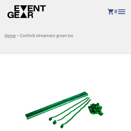
menu
shopping_cart
0
Home
chevron_right
Confetti streamers groen los