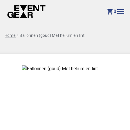
menu
shopping_cart
0
Home
chevron_right
Ballonnen (goud) Met helium en lint