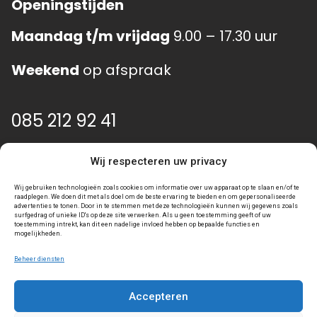
Openingstijden
Maandag t/m vrijdag
9.00 – 17.30 uur
Weekend
op afspraak
085 212 92 41
info@event-gear.nl
Wij respecteren uw privacy
Wij gebruiken technologieën zoals cookies om informatie over uw apparaat op te slaan en/of te
raadplegen. We doen dit met als doel om de beste ervaring te bieden en om gepersonaliseerde
advertenties te tonen. Door in te stemmen met deze technologieën kunnen wij gegevens zoals
surfgedrag of unieke ID's op deze site verwerken. Als u geen toestemming geeft of uw
toestemming intrekt, kan dit een nadelige invloed hebben op bepaalde functies en
mogelijkheden.
Beheer diensten
Accepteren
Algemene voorwaarden
Privacy statement