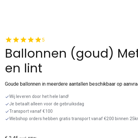
star
star
star
star
star
5
Ballonnen (goud) Me
en lint
Goude ballonnen in meerdere aantallen beschikbaar op aanvra
Wij leveren door het hele land!
check
Je betaalt alleen voor de gebruiksdag
check
Transport vanaf €100
check
Webshop orders hebben gratis transport vanaf €200 binnen 25
check