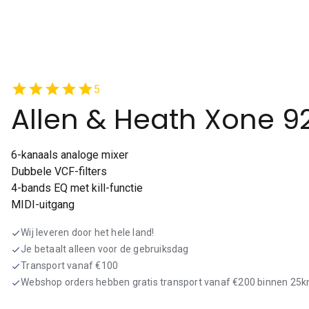
star
star
star
star
star
5
Allen & Heath Xone 9
6-kanaals analoge mixer
Dubbele VCF-filters
4-bands EQ met kill-functie
MIDI-uitgang
Wij leveren door het hele land!
check
Je betaalt alleen voor de gebruiksdag
check
Transport vanaf €100
check
Webshop orders hebben gratis transport vanaf €200 binnen 25
check