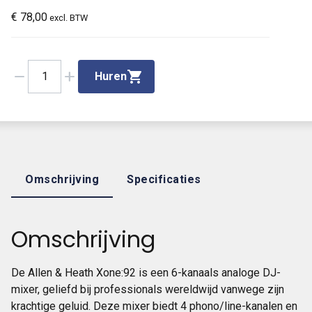
€
78,00
excl. BTW
remove
add
1
Huren
Omschrijving
Specificaties
Omschrijving
De Allen & Heath Xone:92 is een 6-kanaals analoge DJ-
mixer, geliefd bij professionals wereldwijd vanwege zijn
krachtige geluid. Deze mixer biedt 4 phono/line-kanalen en