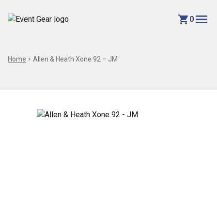
menu
shopping_cart
0
Home
chevron_right
Allen & Heath Xone 92 – JM