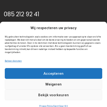
085 212 92 41
info@event-gear.nl
Wij respecteren uw privacy
Wij gebruiken technologieën zoals cookies om informatie over uw apparaat op te slaan en/of te
raadplegen. We doen dit met als doel om de beste ervaring te bieden en om gepersonaliseerde
advertenties te tonen. Door in te stemmen met deze technologieën kunnen wij gegevens zoals
surfgedrag of unieke ID's op deze site verwerken. Als u geen toestemming geeft of uw
toestemming intrekt, kan dit een nadelige invloed hebben op bepaalde functies en
mogelijkheden.
Beheer diensten
Accepteren
Algemene voorwaarden
Privacy statement
Weigeren
Toegankelijkheidsverklaring
Bekijk voorkeuren
Privacy Policy Event Gear B.V.