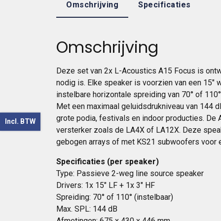
Omschrijving
Specificaties
Omschrijving
Deze set van 2x L-Acoustics A15 Focus is ontw
nodig is. Elke speaker is voorzien van een 15″
instelbare horizontale spreiding van 70° of 110
Met een maximaal geluidsdrukniveau van 144 dB
grote podia, festivals en indoor producties. De
Incl. BTW
versterker zoals de LA4X of LA12X. Deze speak
gebogen arrays of met KS21 subwoofers voor ex
Specificaties (per speaker)
Type: Passieve 2-weg line source speaker
Drivers: 1x 15″ LF + 1x 3″ HF
Spreiding: 70° of 110° (instelbaar)
Max. SPL: 144 dB
Afmetingen: 675 x 430 x 446 mm