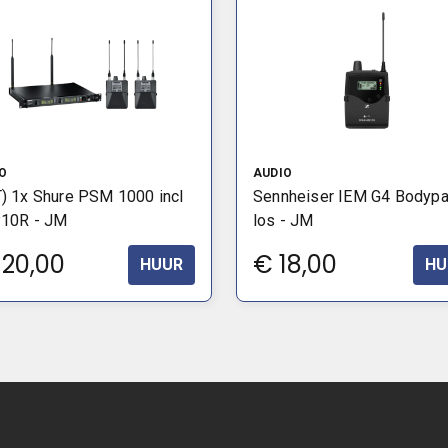
O
AUDIO
) 1x Shure PSM 1000 incl
Sennheiser IEM G4 Bodyp
P10R - JM
los - JM
120,00
€
18,00
HUUR
HU