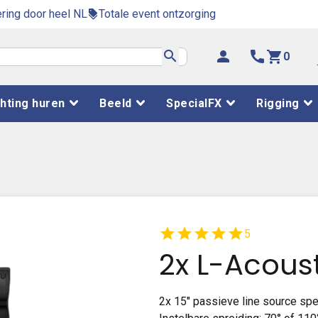
ring door heel NL
Totale event ontzorging
discount
search
person
phone
shopping_cart
0
chting huren
Beeld
SpecialFX
Rigging
star
star
star
star
star
5
2x L-Acous
2x 15″ passieve line source sp