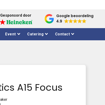
Gesponsord door
Google beoordeling
4.9
Event
Catering
Contact
tics A15 Focus
eaker