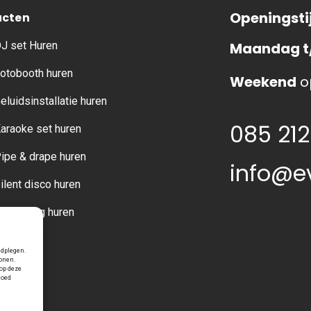
Openingsti
ucten
J set Huren
Maandag t
otobooth huren
Weekend
o
eluidsinstallatie huren
085 212
araoke set huren
ipe & drape huren
info@e
ilent disco huren
erlichting huren
adplegen.
tonen.
op deze
loed