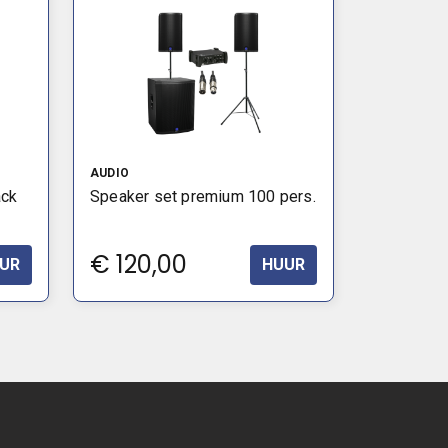
AUDIO
ack
Speaker set premium 100 pers.
€
120,00
UR
HUUR