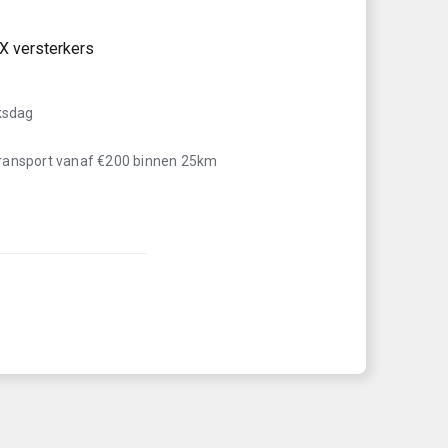
°
X versterkers
iksdag
transport vanaf €200 binnen 25km