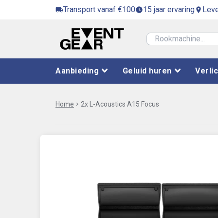
Transport vanaf €100
15 jaar ervaring
Leve
local_shipping
access_time_filled
location_on
Aanbieding
Geluid huren
Verli
Home
chevron_right
2x L-Acoustics A15 Focus