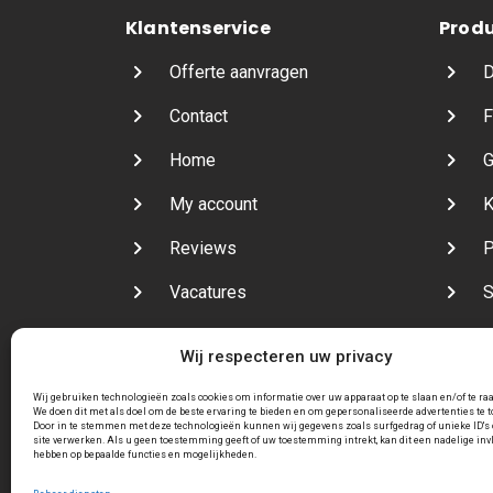
Klantenservice
Prod
Offerte aanvragen
D
Contact
F
Home
G
My account
K
Reviews
P
Vacatures
S
Veelgestelde vragen
V
Wij respecteren uw privacy
Wij gebruiken technologieën zoals cookies om informatie over uw apparaat op te slaan en/of te ra
We doen dit met als doel om de beste ervaring te bieden en om gepersonaliseerde advertenties te 
Door in te stemmen met deze technologieën kunnen wij gegevens zoals surfgedrag of unieke ID's 
site verwerken. Als u geen toestemming geeft of uw toestemming intrekt, kan dit een nadelige inv
hebben op bepaalde functies en mogelijkheden.