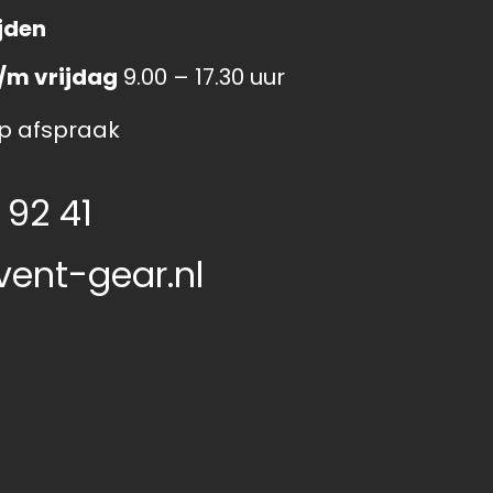
jden
/m vrijdag
9.00 – 17.30 uur
p afspraak
 92 41
vent-gear.nl