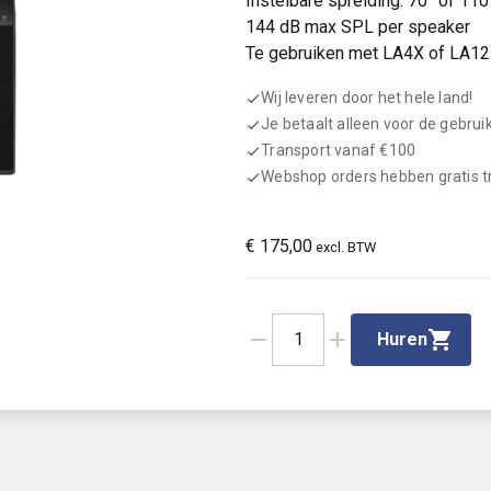
Instelbare spreiding: 70° of 110
144 dB max SPL per speaker
Te gebruiken met LA4X of LA12
Wij leveren door het hele land!
check
Je betaalt alleen voor de gebru
check
Transport vanaf €100
check
Webshop orders hebben gratis 
check
€
175,00
excl. BTW
remove
add
1
Huren