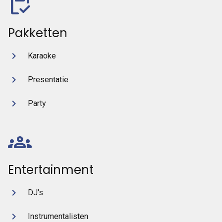
inventory
Pakketten
Karaoke
Presentatie
Party
groups
Entertainment
DJ's
Instrumentalisten