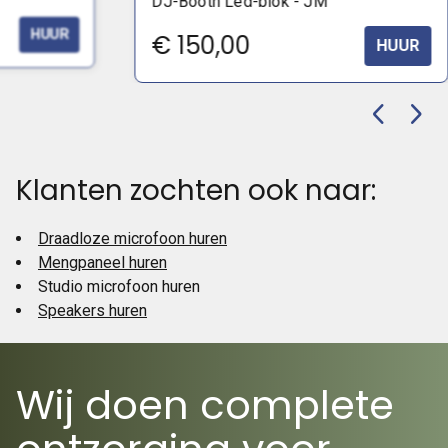
DJ-Booth Led-blok - JM
HUUR
€
150,00
HUUR
Klanten zochten ook naar:
Draadloze microfoon huren
Mengpaneel huren
Studio microfoon huren
Speakers huren
Wij doen complete