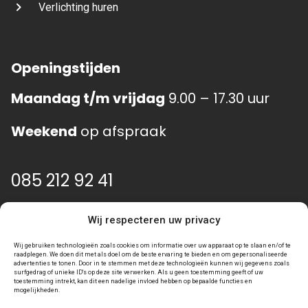
Verlichting huren
Openingstijden
Maandag t/m vrijdag
9.00 – 17.30 uur
Weekend
op afspraak
085 212 92 41
info@event-gear.nl
Wij respecteren uw privacy
Wij gebruiken technologieën zoals cookies om informatie over uw apparaat op te slaan en/of te
raadplegen. We doen dit met als doel om de beste ervaring te bieden en om gepersonaliseerde
advertenties te tonen. Door in te stemmen met deze technologieën kunnen wij gegevens zoals
surfgedrag of unieke ID's op deze site verwerken. Als u geen toestemming geeft of uw
toestemming intrekt, kan dit een nadelige invloed hebben op bepaalde functies en
mogelijkheden.